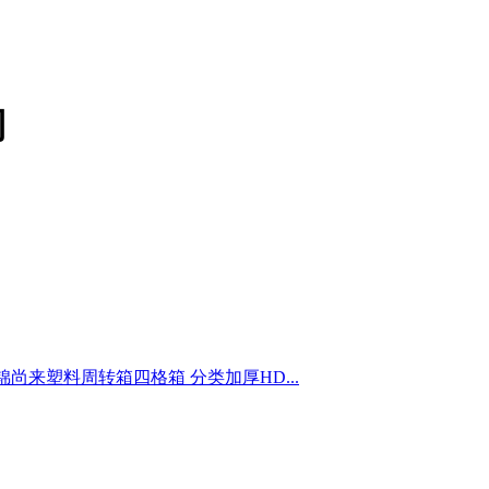
司
锦尚来塑料周转箱四格箱 分类加厚HD...