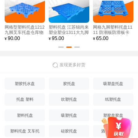
网格型塑料托盘1212
塑料托盘 江苏锦尚来
网格九脚塑料托盘11
九脚叉车托盘仓库物
塑业塑业1311大九脚
11 防潮板防滑板卡
流仓储运输卡板地台
网格防潮地台塑料托
板 江苏锦尚来塑业工
90.00
95.00
65.00
¥
¥
¥
栈板防潮垫
盘 厂家
厂直销
发现更多好货
塑胶托水盘
胶托盘
吸塑盘托盘
托盘 塑料
吹塑托盘
纸塑托盘
塑料托盘
吸塑托盘
塑胶盘胶盘
塑料托盘 叉车托
硅胶托盘
酒盘托盘塑料