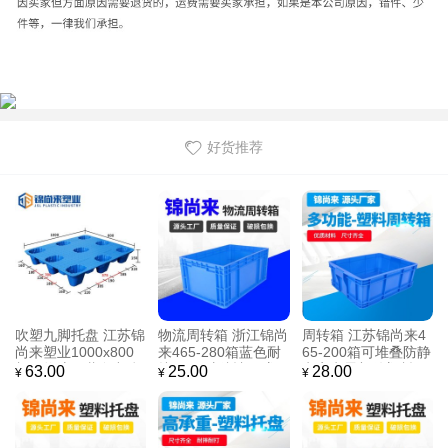
好货推荐
吹塑九脚托盘 江苏锦
物流周转箱 浙江锦尚
周转箱 江苏锦尚来4
尚来塑业1000x800
来465-280箱蓝色耐
65-200箱可堆叠防静
加厚物流用蓝色九脚
摔HDPE新料加厚塑
电家电零部件塑料周
63.00
25.00
28.00
¥
¥
¥
吹塑托盘 厂家批发
胶箱 工厂现货
转箱 生产厂家