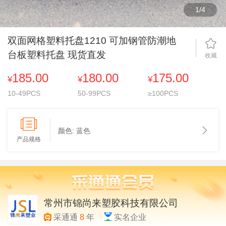
1
/
4
双面网格塑料托盘1210 可加钢管防潮地
台板塑料托盘 现货直发
收藏
185.00
180.00
175.00
¥
¥
¥
10-49PCS
50-99PCS
≥100PCS
颜色:
蓝色
产品规格
常州市锦尚来塑胶科技有限公司
采通通
8
年
实名企业