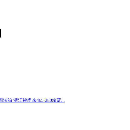
司
转箱 浙江锦尚来465-280箱蓝...