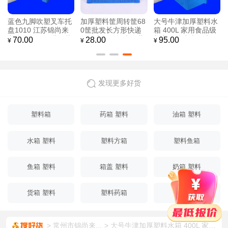
蓝色九脚吹塑叉车托
加厚塑料筐周转筐68
大号牛津加厚塑料水
盘1010 江苏锦尚来
0筐批发长方形快递
箱 400L 家用食品级
九脚单面四面进叉栈
筐子大号周转水果蔬
长方形储水卖鱼水箱
70.00
28.00
95.00
¥
¥
¥
板 厂家源头
菜筐
工厂现货直销
发现更多好货
塑料箱
药箱 塑料
油箱 塑料
水箱 塑料
塑料方箱
塑料鱼箱
鱼箱 塑料
箱盖 塑料
奶箱 塑料
货箱 塑料
塑料药箱
塑料箱盖
常州市锦尚来...
大号牛津加厚塑料水箱 400L 家用食品级长方形储水卖鱼水箱 工厂现货直销