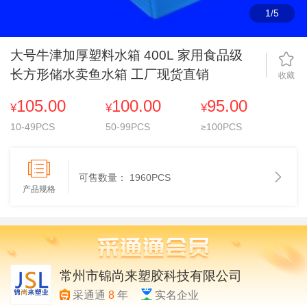
1
/
5
大号牛津加厚塑料水箱 400L 家用食品级
长方形储水卖鱼水箱 工厂现货直销
收藏
105.00
100.00
95.00
¥
¥
¥
10-49PCS
50-99PCS
≥100PCS
可售数量：
1960PCS
产品规格
常州市锦尚来塑胶科技有限公司
采通通
8
年
实名企业