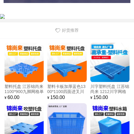
好货推荐
塑料托盘 江苏锦尚来
塑料卡板加厚蓝色13
川字塑料托盘 江苏锦
1100*900九脚网格单
00*1100四面进叉川
尚来 1212川字网格
面四面进叉防潮板 厂
字防潮卡板塑料 批发
加钢管防潮地台塑料
60.00
150.00
150.00
¥
¥
¥
家现货
厂家
托盘 现货直销