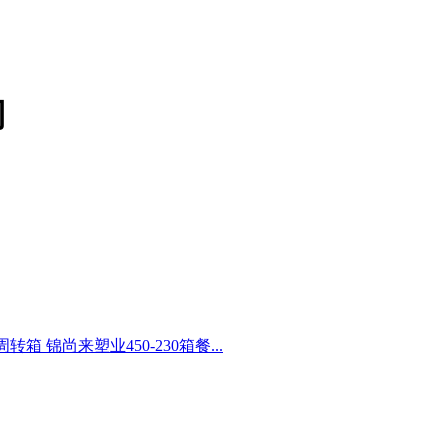
司
转箱 锦尚来塑业450-230箱餐...