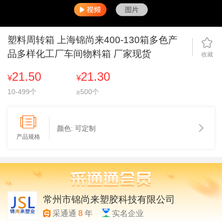
塑料周转箱 上海锦尚来400-130箱多色产
品多样化工厂车间物料箱 厂家现货
收藏
21.50
21.30
¥
¥
10-499个
≥500个
颜色:
可定制
产品规格
常州市锦尚来塑胶科技有限公司
采通通
8
年
实名企业