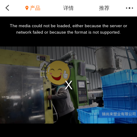
产品
详情
推荐
This
is
a
The media could not be loaded, either because the server or
modal
window.
network failed or because the format is not supported.