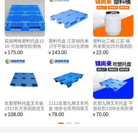
双面网格塑料托盘12
塑料托盘 江苏锦尚来
塑料化工桶 江苏 锦
10 可加钢管防潮地
川字平板1210仓库物
尚来塑业25升圆形防
台板塑料托盘 现货直
流单面防潮板 工厂现
冻液储液塑料桶 厂家
175.00
143.00
22.00
¥
¥
¥
发
货
直销
吹塑塑料托盘叉车板
1111吹塑九脚叉车托
吹塑九脚叉车托盘 平
1311长方形四面进叉
盘 地垫仓库用四面叉
面轻型1208仓库防潮
仓库防潮板栈板 工厂
进 厂家现货直销
板 垫仓板 工厂直销
108.00
78.00
70.00
¥
¥
¥
批发