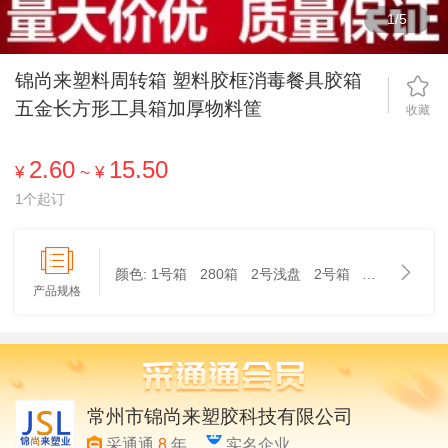
1
/
5
锦尚来塑料周转箱 塑料胶框消毒餐具胶箱
五金长方形工具箱加厚物料筐
收藏
2.60
15.50
¥
~
¥
1个起订
颜色:
1号箱
280箱
2号浅盘
2号箱
320-1箱
32
产品规格
常州市锦尚来塑胶科技有限公司
采通通
8
年
实名企业