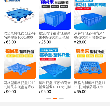
吹塑九脚托盘 江苏锦
物流周转箱 浙江锦尚
周转箱 江苏锦尚来4
尚来塑业1000x800
来465-280箱蓝色耐
65-200箱可堆叠防静
加厚物流用蓝色九脚
摔HDPE新料加厚塑
电家电零部件塑料周
63.00
25.00
28.00
¥
¥
¥
吹塑托盘 厂家批发
胶箱 工厂现货
转箱 生产厂家
网格型塑料托盘1212
塑料托盘 江苏锦尚来
网格九脚塑料托盘11
九脚叉车托盘仓库物
塑业塑业1311大九脚
11 防潮板防滑板卡
流仓储运输卡板地台
网格防潮地台塑料托
板 江苏锦尚来塑业工
90.00
95.00
65.00
¥
¥
¥
栈板防潮垫
盘 厂家
厂直销