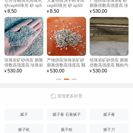
产地供应珍珠岩矿砂
珍珠岩矿砂供应 珍珠
产地供应珍珠岩矿砂
珍珠岩矿砂厂家 大量
岩矿砂厂家 膨胀倍数
颗粒均匀珍珠岩矿砂
供应免费寄样
高强度好
大量供应免费寄样
530.00
530.00
530.00
¥
¥
¥
珍珠岩矿砂供应 颗粒
产地供应珍珠岩矿砂
珍珠岩矿砂供应 养花
均匀珍珠岩矿砂 膨胀
养花矿砂园艺 珍珠岩
矿砂园艺 珍珠岩矿砂
倍数高强度好
矿砂厂家 大量供应免
厂家 膨胀倍数高强度
530.00
530.00
530.00
¥
¥
¥
费寄样
好
发现更多好货
腻子
腻子膏 石膏腻子
腻子膏
腻子机
腻子粉
腻子刀