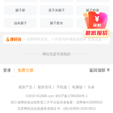
腻子胶
原子灰腻子
腻子粉袋
油灰腻子
腻子胶水
腻子膏桶
信阳明祥实业...
供应内外墙保温砂浆 货源充足厂家直供 轻质抹灰石膏砂浆厂家 工程专用粉刷石膏
网站也是有底线的
|
返回顶部
登录
免费注册
最新产品
最新资讯
手机版
电脑版
头条
©2019
912688.com
浙ICP备17000284号-1
浙江省网络食品销售第三方平台提供者备案：浙网食A33000032
互联网药品信息服务资格证书：(浙)-经营性-2020-0012