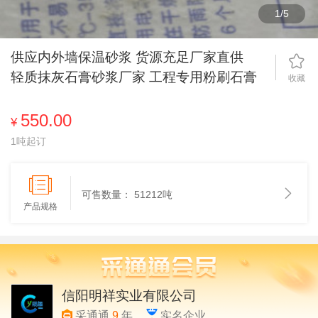
1
/
5
供应内外墙保温砂浆 货源充足厂家直供
轻质抹灰石膏砂浆厂家 工程专用粉刷石膏
收藏
550.00
¥
1吨起订
可售数量：
51212吨
产品规格
信阳明祥实业有限公司
采通通
9
年
实名企业