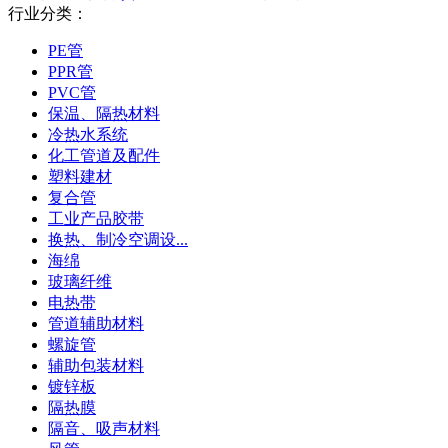
行业分类：
PE管
PPR管
PVC管
保温、隔热材料
冷热水系统
化工管道及配件
塑料建材
复合管
工业产品胶带
换热、制冷空调设...
海绵
玻璃纤维
电热带
管道辅助材料
螺旋管
辅助包装材料
镀锌板
隔热膜
隔音、吸声材料