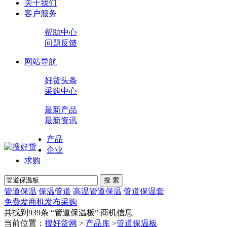
关于我们
客户服务
帮助中心
问题反馈
网站导航
好货头条
采购中心
最新产品
最新资讯
产品
企业
求购
搜 索
管道保温
保温管道
高温管道保温
管道保温套
免费发商机
发布采购
共找到939条 “
管道保温板
” 商机信息
当前位置：
搜好货网
>
产品库
>
管道保温板