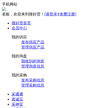
手机网站
老板，欢迎来到搜好货！
[请登录]
[免费注册]
搜好货首页
会员中心
我的供应
发布供应产品
管理供应产品
我的询盘
我收到的询盘
管理询盘信息
我的采购
发布采购信息
管理采购信息
采通通
真诚宝
采神宝