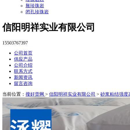
胀珍珠岩
闭孔珍珠岩
信阳明祥实业有限公司
15503767397
公司首页
供应产品
公司介绍
联系方式
新闻资讯
留言咨询
当前位置：
搜好货网
>
信阳明祥实业有限公司
>
砂浆粘结强度高