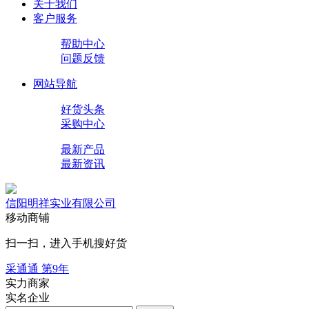
关于我们
客户服务
帮助中心
问题反馈
网站导航
好货头条
采购中心
最新产品
最新资讯
信阳明祥实业有限公司
移动商铺
扫一扫，进入手机搜好货
采通通 第
9
年
实力商家
实名企业