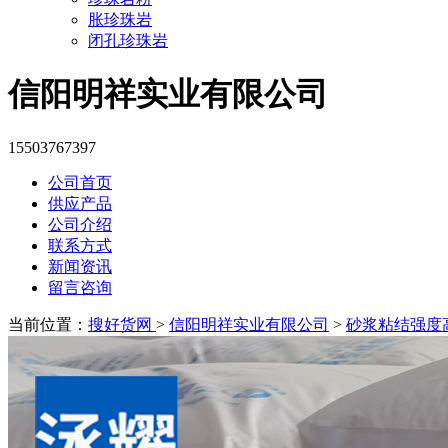
胀珍珠岩
闭孔珍珠岩
信阳明祥实业有限公司
15503767397
公司首页
供应产品
公司介绍
联系方式
新闻资讯
留言咨询
当前位置：
搜好货网
>
信阳明祥实业有限公司
>
砂浆粘结强度高