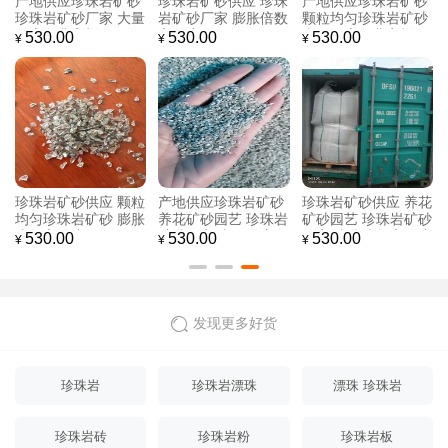
产地供应珍珠岩矿砂
珍珠岩矿砂供应 珍珠
产地供应珍珠岩矿砂
珍珠岩矿砂厂家 大量
岩矿砂厂家 膨胀倍数
颗粒均匀珍珠岩矿砂
供应免费寄样
高强度好
大量供应免费寄样
530.00
530.00
530.00
¥
¥
¥
珍珠岩矿砂供应 颗粒
产地供应珍珠岩矿砂
珍珠岩矿砂供应 养花
均匀珍珠岩矿砂 膨胀
养花矿砂园艺 珍珠岩
矿砂园艺 珍珠岩矿砂
倍数高强度好
矿砂厂家 大量供应免
厂家 膨胀倍数高强度
530.00
530.00
530.00
¥
¥
¥
费寄样
好
发现更多好货
珍珠岩
珍珠岩漂珠
漂珠 珍珠岩
珍珠岩砖
珍珠岩粉
珍珠岩板