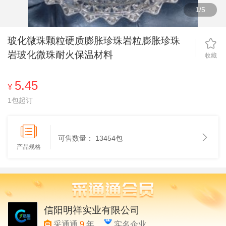
1
/
5
玻化微珠颗粒硬质膨胀珍珠岩粒膨胀珍珠
岩玻化微珠耐火保温材料
收藏
5.45
¥
1包起订
可售数量：
13454包
产品规格
信阳明祥实业有限公司
采通通
9
年
实名企业