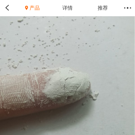
产品
详情
推荐