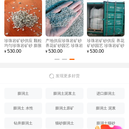
用
大量供应洗手粉专用
空分冷箱填充用珠光
大量供应洗手粉专用
低温冷库用珠光砂粒
砂cep60珠光 砂 sp5
cep60珠光 砂 sp50
供应珍珠岩珠光砂 低
0型珠 膨胀珍珠岩珠
型珠 膨胀珍珠岩珠光
8.50
8.50
8.50
¥
¥
¥
温热力空分设备填充
光砂 摩擦载体珠光砂
砂 低温热力空分设备
用
粒
填充用
发现更多好货
膨润土
膨润土泥浆土
进口膨润土
膨润土 水性
膨润土原矿
膨润土 泥浆
钻井膨润土
猫砂膨润土
膨润土猫砂