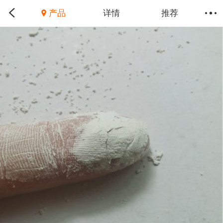
产品
详情
推荐