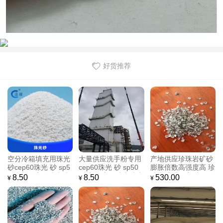
好货推荐
空分冷箱填充用珠光
大量供应洗手粉专用
产地供应珍珠岩矿砂
砂cep60珠光 砂 sp5
cep60珠光 砂 sp50
膨胀倍数高强度高 珍
0型珠 供应珍珠岩珠
型珠 供应珍珠岩珠光
珠岩矿砂厂家 大量供
8.50
8.50
530.00
¥
¥
¥
光砂 摩擦载体珠光砂
砂 低温热力空分设备
应免费寄样
粒
填充用