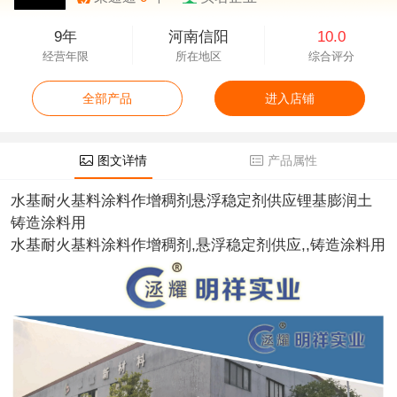
9年
河南信阳
10.0
经营年限
所在地区
综合评分
全部产品
进入店铺
图文详情
产品属性
水基耐火基料涂料作增稠剂悬浮稳定剂供应锂基膨润土
铸造涂料用
水基耐火基料涂料作增稠剂,悬浮稳定剂供应,,铸造涂料用