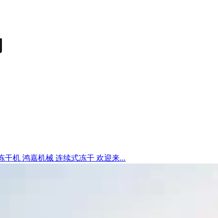
司
冻干机 鸿嘉机械 连续式冻干 欢迎来...