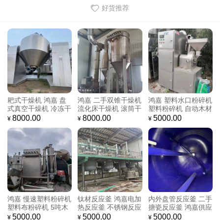
好货推荐
二手不锈钢冻干机 鸿
工业除湿真空冻干机
二手小型冻干机 鸿嘉
嘉机械 全自动不锈钢
鸿嘉机械 二手厢式冻
机械 九成新 真空冷
果蔬冻干机 欢迎咨询
干机 10平方
冻干燥设备 欢迎咨询
8000.00
8000.00
8000.00
¥
¥
¥
鸿嘉圆盘二手粉碎机
鸿嘉供应 粉碎机木材
鸿嘉供应 多功能综合
自动木材粉碎机 小型
锯末木材粉碎机 塑料
饲料研磨粉碎 小型二
粉碎颗粒机 出售
粉碎机
手40B木材粉碎机 九
5000.00
5000.00
5000.00
¥
¥
¥