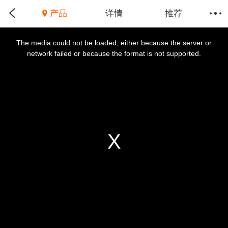
产品
详情
推荐
This
is
a
The media could not be loaded, either because the server or
modal
window.
network failed or because the format is not supported.