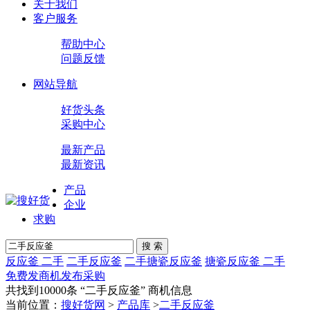
关于我们
客户服务
帮助中心
问题反馈
网站导航
好货头条
采购中心
最新产品
最新资讯
产品
企业
求购
搜 索
反应釜 二手
二手反应釜
二手搪瓷反应釜
搪瓷反应釜 二手
免费发商机
发布采购
共找到10000条 “
二手反应釜
” 商机信息
当前位置：
搜好货网
>
产品库
>
二手反应釜