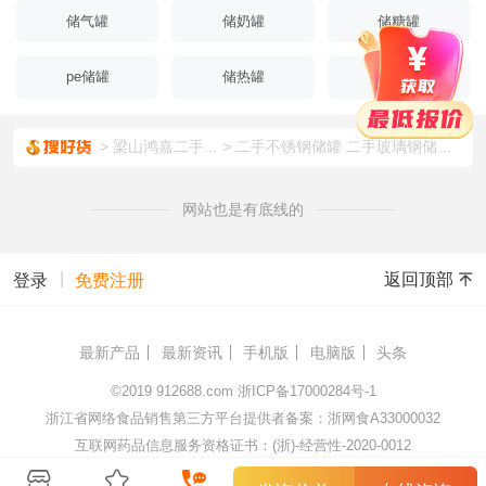
储气罐
储奶罐
储糖罐
pe储罐
储热罐
储压罐
梁山鸿嘉二手...
二手不锈钢储罐 二手玻璃钢储罐 耐腐蚀 鸿嘉
网站也是有底线的
|
返回顶部
登录
免费注册
最新产品
最新资讯
手机版
电脑版
头条
©2019
912688.com
浙ICP备17000284号-1
浙江省网络食品销售第三方平台提供者备案：浙网食A33000032
互联网药品信息服务资格证书：(浙)-经营性-2020-0012
杭州顺藤网络科技有限公司