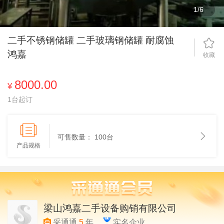
1
/
6
二手不锈钢储罐 二手玻璃钢储罐 耐腐蚀
鸿嘉
收藏
8000.00
¥
1台起订
可售数量：
100台
产品规格
梁山鸿嘉二手设备购销有限公司
采通通
5
年
实名企业