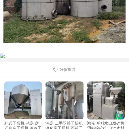
好货推荐
二手双锥干燥机
鸿嘉 塑料水口粉碎机
二手不锈钢冻干机 鸿
工业除
干燥机 滚筒干
塑料粉碎机 自动木材
嘉机械 全自动不锈钢
鸿嘉机