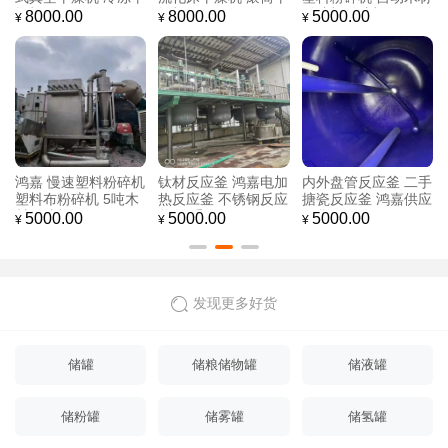
粉碎机粉碎机
果蔬冻干机 欢迎咨询
干机 1
00
5000.00
8000.00
8000.
¥
¥
¥
应釜 鸿嘉电加
内外盘管反应釜 二手
鸿嘉圆盘二手粉碎机
鸿嘉供
釜 不锈钢反应
搪瓷反应釜 鸿嘉供应
自动木材粉碎机 小型
锯末木
现货
粉碎颗粒机 出售
粉碎机
00
5000.00
5000.00
5000.
¥
¥
¥
发现更多好货
储罐
储粮储物罐
储液罐
储粉罐
储雾罐
储氢罐