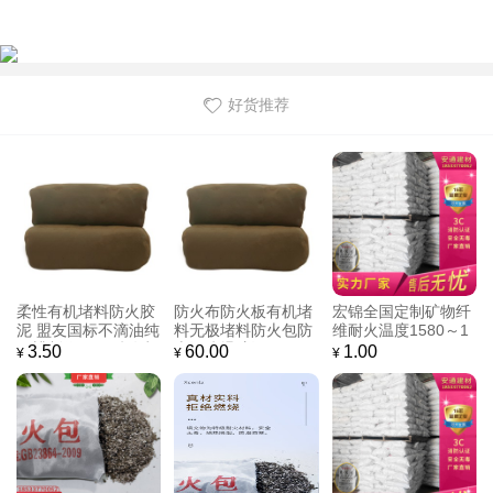
好货推荐
柔性有机堵料防火胶
防火布防火板有机堵
宏锦全国定制矿物纤
泥 盟友国标不滴油纯
料无极堵料防火包防
维耐火温度1580～1
石蜡制作不开裂 有机
火泥防爆胶泥
770℃
3.50
60.00
1.00
¥
¥
¥
阻燃材料