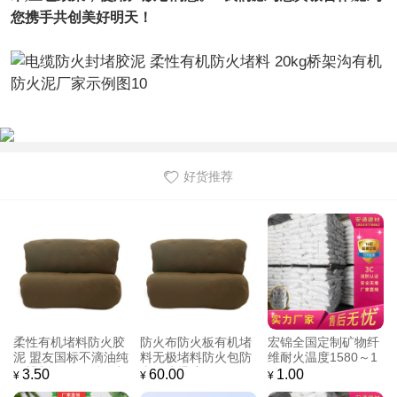
您携手共创美好明天
！
好货推荐
柔性有机堵料防火胶
防火布防火板有机堵
宏锦全国定制矿物纤
泥 盟友国标不滴油纯
料无极堵料防火包防
维耐火温度1580～1
石蜡制作不开裂 有机
火泥防爆胶泥
770℃
3.50
60.00
1.00
¥
¥
¥
阻燃材料