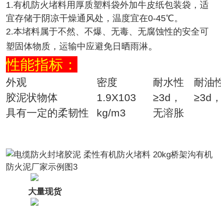
1.有机防火堵料用厚质塑料袋外加牛皮纸包装袋，适
宜存储于阴凉干燥通风处，温度宜在0-45℃。
2.本堵料属于不然、不爆、无毒、无腐蚀性的安全可
。
塑固体物质，运输中应避免日晒雨淋
性能指标：
外观
密度
耐水性
耐油
胶泥状物体
1.9X103
≥3d，
≥3d
具有一定的柔韧性
kg/m3
无溶胀
大量现货