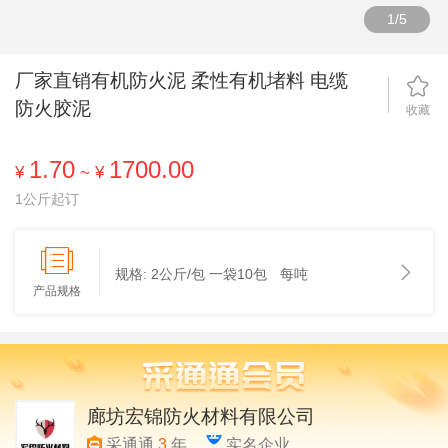
1
/
5
厂家直销有机防火泥 柔性有机堵料 电缆
防火胶泥
收藏
1.70
1700.00
¥
~
¥
1公斤起订
规格:
2公斤/包 一袋10包
每吨
产品规格
廊坊宏锦防火材料有限公司
采通通
3
年
实名企业