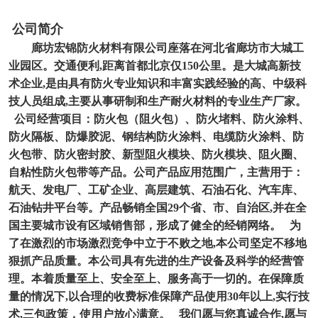
公司简介
廊坊宏锦防火材料有限公司座落在河北省廊坊市大城工
业园区。交通便利,距离首都北京仅150公里。是大城高新技
术企业,是由具有防火专业知识和丰富实践经验的高、中级科
技人员组成,主要从事研制和生产耐火材料的专业生产厂家。
公司经营项目：防火包（阻火包）、防火堵料、防火涂料、
防火隔板、防爆胶泥、钢结构防火涂料、电缆防火涂料、防
火包带、防火密封胶、新型阻火模块、防火模块、阻火圈、
自粘性防火包带等产品。公司产品应用范围广，主营用于：
航天、发电厂、工矿企业、高层建筑、石油石化、汽车库、
石油钻井平台等。产品畅销全国29个省、市、自治区,并在全
国主要城市设有区域销售部，形成了健全的经销网络。 为
了在激烈的市场激烈竞争中立于不败之地,本公司坚定不移地
狠抓产品质量。本公司具有先进的生产设备及科学的经营管
理。本着质量至上、安全至上、服务高于一切的。在保障质
量的情况下,以合理的收费标准保障产品使用30年以上,实行技
术,三包政策，使用户放心满意。 我们愿与您真诚合作,愿与