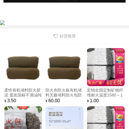
好货推荐
柔性有机堵料防火胶
防火布防火板有机堵
宏锦全国定制矿物纤
泥 盟友国标不滴油纯
料无极堵料防火包防
维耐火温度1580～1
石蜡制作不开裂 有机
火泥防爆胶泥
770℃
3.50
60.00
1.00
¥
¥
¥
阻燃材料