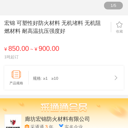
1
/
5
宏锦 可塑性好防火材料 无机堵料 无机阻
燃材料 耐高温抗压强度好
收藏
850.00
900.00
¥
~
¥
1吨起订
规格:
≥1
≥10
产品规格
廊坊宏锦防火材料有限公司
采通通
3
年
实名企业