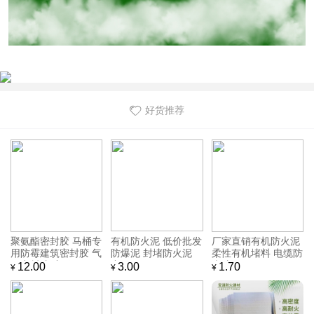
好货推荐
聚氨酯密封胶 马桶专
有机防火泥 低价批发
厂家直销有机防火泥
用防霉建筑密封胶 气
防爆泥 封堵防火泥
柔性有机堵料 电缆防
缸密封胶 宏锦
宏锦
火胶泥
12.00
3.00
1.70
¥
¥
¥