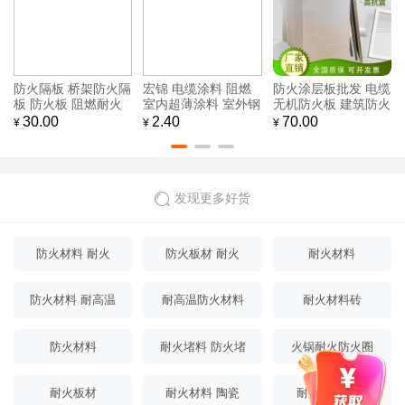
防火隔板 桥架防火隔
宏锦 电缆涂料 阻燃
防火涂层板批发 电缆
板 防火板 阻燃耐火
室内超薄涂料 室外钢
无机防火板 建筑防火
防火板
结构防火涂料
板 宏锦
30.00
2.40
70.00
¥
¥
¥
发现更多好货
防火材料 耐火
防火板材 耐火
耐火材料
防火材料 耐高温
耐高温防火材料
耐火材料砖
防火材料
耐火堵料 防火堵
火锅耐火防火圈
料
耐火板材
耐火材料 陶瓷
耐火保温材料