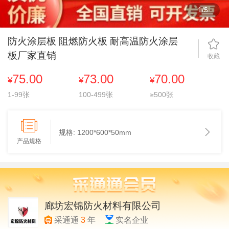
1
/
5
防火涂层板 阻燃防火板 耐高温防火涂层
板厂家直销
收藏
75.00
73.00
70.00
¥
¥
¥
1-99张
100-499张
≥500张
规格:
1200*600*50mm
产品规格
廊坊宏锦防火材料有限公司
采通通
3
年
实名企业