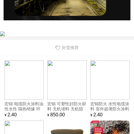
好货推荐
宏锦 电缆防火涂料油
宏锦 可塑性好防火材
宏锦防火 水性电缆涂
性水性 隔热绝缘 环
料 无机堵料 无机阻
料 室外超薄防火涂料
保无异味支持定制
燃材料 耐高温抗压强
室内防火材料
2.40
850.00
2.40
¥
¥
¥
度好