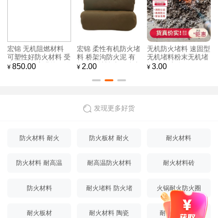
宏锦 无机阻燃材料
宏锦 柔性有机防火堵
无机防火堵料 速固型
可塑性好防火材料 受
料 桥架沟防火泥 有
无机堵料粉末无机堵
力均匀 耐高温抗压强
机阻燃材料 电缆防火
料 规格齐全
850.00
2.00
3.00
¥
¥
¥
度好
封堵胶泥
发现更多好货
防火材料 耐火
防火板材 耐火
耐火材料
防火材料 耐高温
耐高温防火材料
耐火材料砖
防火材料
耐火堵料 防火堵
火锅耐火防火圈
料
耐火板材
耐火材料 陶瓷
耐火保温材料