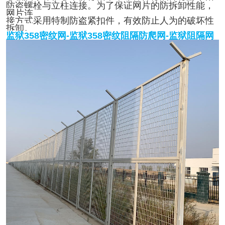
防盗螺栓与立柱连接。为了保证网片的防拆卸性能，
网片连
接方式采用特制防盗紧扣件，有效防止人为的破坏性
拆卸。
监狱358密纹网-监狱358密纹阻隔防爬网-监狱阻隔网