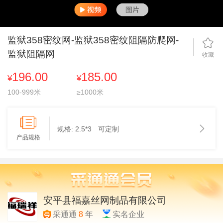
监狱358密纹网-监狱358密纹阻隔防爬网-
监狱阻隔网
收藏
196.00
185.00
¥
¥
100-999米
≥1000米
规格:
2.5*3
可定制
产品规格
安平县福嘉丝网制品有限公司
采通通
8
年
实名企业