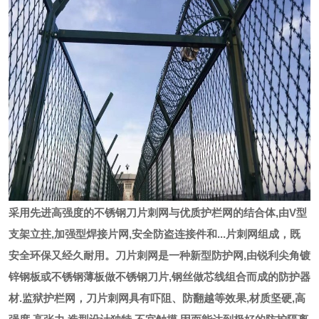
采用先进高强度的不锈钢刀片刺网与优质护栏网的结合体,由V型
支架立拄,加强型焊接片网,安全防盗连接件和...片刺网组成，既
安全环保又经久耐用。刀片刺网是一种新型防护网,由锐利尖角镀
锌钢板或不锈钢薄板做不锈钢刀片,钢丝做芯线组合而成的防护器
材.监狱护栏网，刀片刺网具有吓阻、防翻越等效果,材质坚硬,高