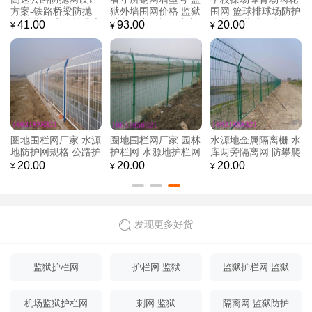
围网价格 监狱
围网 篮球排球场防护
区庭院围栏别墅工厂
工标准
离网福嘉定制
网栏 组装式日字型铁
围墙栅栏厂房隔离铁
用 双
20.00
35.00
30.00
¥
¥
¥
丝围网
艺围栏施工防护锌钢
护栏
栏网厂家 园林
水源地金属隔离栅 水
武汉机场钢筋网围界
保税区
 水源地护栏网
库两旁隔离网 防攀爬
铝包钢机场隔离网 Y
合保税
水源地防护网
型安全防御网
离网
20.00
99.00
50.00
¥
¥
¥
发现更多好货
监狱护栏网
护栏网 监狱
监狱护栏网 监狱
防爬网
机场监狱护栏网
刺网 监狱
隔离网 监狱防护