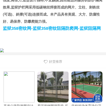
强度,高张力,造型设计独特,不宜触摸,因而能达到极好的防护隔离
效果,监狱护栏网采用低碳钢丝焊接而成的网片、立柱、刺铁丝
(可选)、斜撑(可选)连接而成。本产品具有美观、大方、防腐性
好、易保养、防攀爬能力强。
监狱358密纹网-监狱358密纹阻隔防爬网-监狱阻隔网
好货推荐
钢网墙型号 监
学校操场体育场勾花
福嘉锌钢护栏学校小
福嘉民