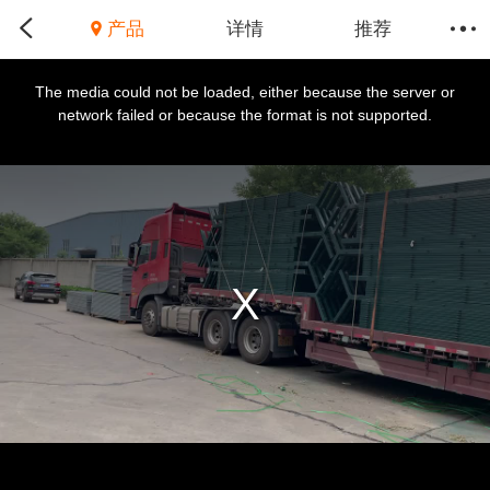
产品
详情
推荐
This
is
a
The media could not be loaded, either because the server or
modal
window.
network failed or because the format is not supported.