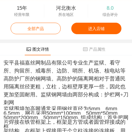
15年
河北衡水
8.0
经营年限
所在地区
综合评分
全部产品
进入店铺
图文详情
产品属性
安平县福嘉丝网制品有限公司专业生产监狱、看守
所、拘留所、戒毒所、边防、哨所、机场、核电站等
高防护厂所的钢网墙。高防护的隔离网相对于普通民
用隔离丝径更粗，立柱，边框壁厚更厚一些，因此也
更加坚固耐用。监狱钢网墙由两部分构成：护栏网+刀
刺网
监狱围墙加高网通常采用钢丝直径为5mm、6mm、
6.5mm，网孔采用50mm*100mm、50mm*50mm、
50mm*200mm、50mm*150mm, 组成结构：首先把网
片焊接在铁管框架上，框架是方管或者圆管焊接成的
框
架结构，在框架上焊接用于个立柱连接的连接板，用