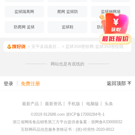
监狱隔离网
爬网 监狱防
监狱钢网墙
防爬网 监狱
监狱鞋
防爬网 358监狱
安平县福嘉丝...
监狱358密纹网-监狱358密纹阻隔防爬网-监狱阻隔网
网站也是有底线的
|
返回顶部
登录
免费注册
最新产品
最新资讯
手机版
电脑版
头条
©2019
912688.com
浙ICP备17000284号-1
浙江省网络食品销售第三方平台提供者备案：浙网食A33000032
互联网药品信息服务资格证书：(浙)-经营性-2020-0012