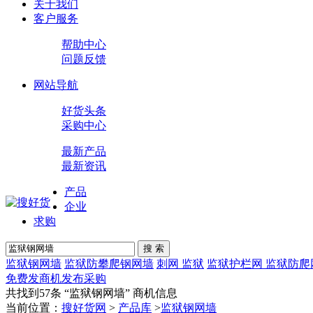
关于我们
客户服务
帮助中心
问题反馈
网站导航
好货头条
采购中心
最新产品
最新资讯
产品
企业
求购
搜 索
监狱钢网墙
监狱防攀爬钢网墙
刺网 监狱
监狱护栏网 监狱防爬
免费发商机
发布采购
共找到57条 “
监狱钢网墙
” 商机信息
当前位置：
搜好货网
>
产品库
>
监狱钢网墙