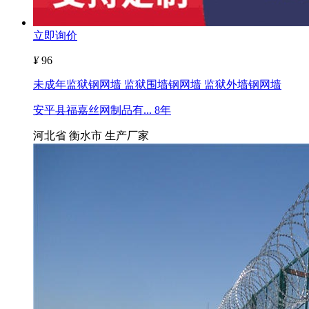
立即询价
¥
96
未成年监狱钢网墙 监狱围墙钢网墙 监狱外墙钢网墙
安平县福嘉丝网制品有...
8年
河北省 衡水市
生产厂家