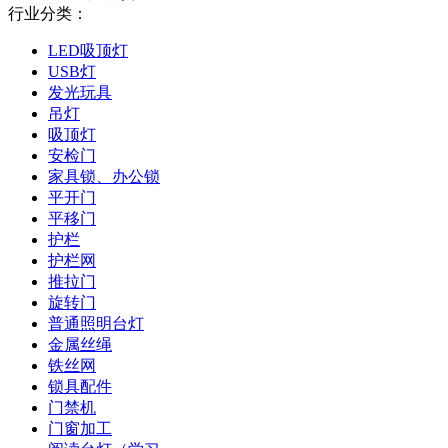
行业分类：
LED吸顶灯
USB灯
发光玩具
吊灯
吸顶灯
安检门
家具锁、办公锁
平开门
平移门
护栏
护栏网
推拉门
旋转门
普通照明台灯
金属丝绳
铁丝网
锁具配件
门禁机
门窗加工