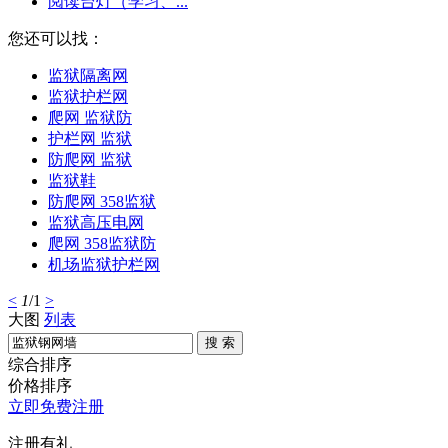
阅读台灯（学习、...
您还可以找：
监狱隔离网
监狱护栏网
爬网 监狱防
护栏网 监狱
防爬网 监狱
监狱鞋
防爬网 358监狱
监狱高压电网
爬网 358监狱防
机场监狱护栏网
<
1
/1
>
大图
列表
搜 索
综合排序
价格排序
立即免费注册
注册有礼