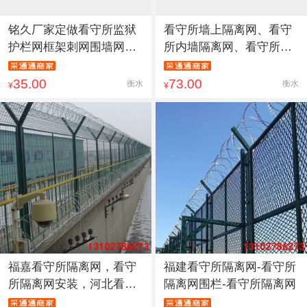
铭久厂家定做看守所监狱
看守所墙上隔离网、看守
护栏网框架刺网围墙网护
所内墙隔离网、看守所外
栏浸
墙隔
35.00
73.00
衡水
衡水
¥
¥
福嘉看守所隔离网，看守
福建看守所隔离网-看守所
所隔离网安装，河北看守
隔离网围栏-看守所隔离网
所隔