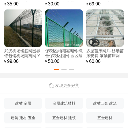
围墙栅栏厂房隔离铁
用 双边机场护栏网
包钢编织网 机场用刀
35.00
30.00
69.00
¥
¥
¥
艺围栏施工防护锌钢
刺网
护栏
武汉机场钢筋网围界
保税区封闭隔离网-综
多层苗床网片-移动苗
铝包钢机场隔离网 Y
合保税区围网-园区隔
床安装-滚轴苗床网
型安全防御网
离网
99.00
50.00
60.00
¥
¥
¥
发现更多好货
建材 金属
金属建筑材料
建材五金 建筑
建筑 建材 五金
五金建材 建筑
五金建材