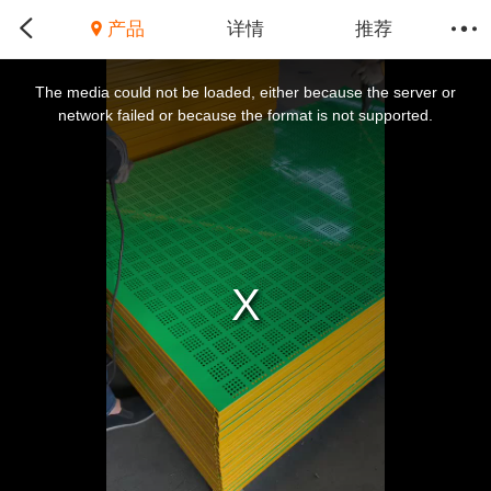
产品
详情
推荐
This
is
a
The media could not be loaded, either because the server or
modal
window.
network failed or because the format is not supported.