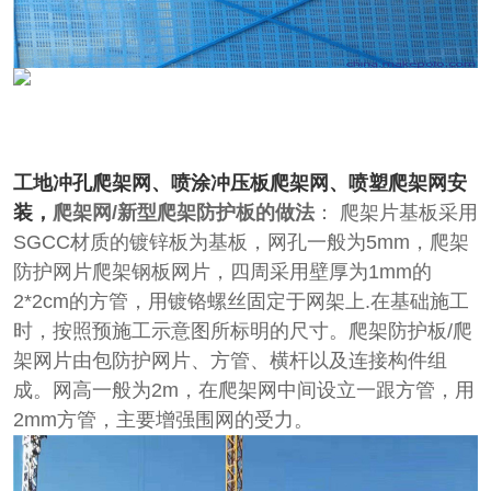
工地冲孔爬架网、喷涂冲压板爬架网、喷塑爬架网安
装，
爬架网/新型爬架防护板的做法
： 爬架片基板采用
SGCC材质的镀锌板为基板，网孔一般为5mm，爬架
防护网片爬架钢板网片，四周采用壁厚为1mm的
2*2cm的方管，用镀铬螺丝固定于网架上.在基础施工
时，按照预施工示意图所标明的尺寸。爬架防护板/爬
架网片由包防护网片、方管、横杆以及连接构件组
成。网高一般为2m，在爬架网中间设立一跟方管，用
2mm方管，主要增强围网的受力。