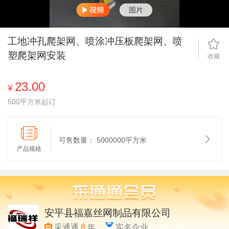
工地冲孔爬架网、喷涂冲压板爬架网、喷
塑爬架网安装
收藏
23.00
¥
500平方米起订
可售数量：
5000000平方米
产品规格
安平县福嘉丝网制品有限公司
采通通
8
年
实名企业