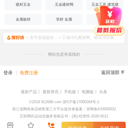
建材五金
五金建材网
五金工具 建筑建
材
金属板材
管材 金属
金属棒材
安平县福嘉丝...
工地冲孔爬架网、喷涂冲压板爬架网、喷塑爬架网安装
网站也是有底线的
|
返回顶部
登录
免费注册
最新产品
最新资讯
手机版
电脑版
头条
©2019
912688.com
浙ICP备17000284号-1
浙江省网络食品销售第三方平台提供者备案：浙网食A33000032
互联网药品信息服务资格证书：(浙)-经营性-2020-0012
杭州顺藤网络科技有限公司