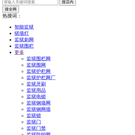
搜店内
搜全网
热搜词：
智能监狱
狱墙灯
监狱刺网
监狱围栏
更多
监狱围栏网
监狱围网
监狱护栏网
监狱护栏网厂
监狱牙刷
监狱用品
监狱电锁
监狱钢墙网
监狱钢网墙
监狱锁
监狱门
监狱门禁
监狱防护网