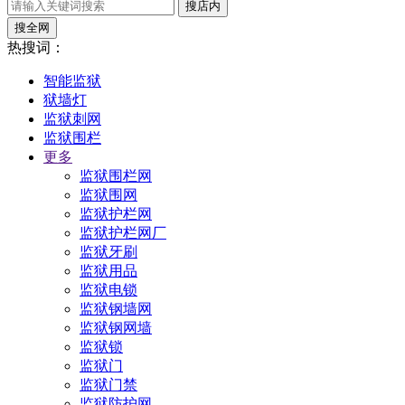
搜店内
搜全网
热搜词：
智能监狱
狱墙灯
监狱刺网
监狱围栏
更多
监狱围栏网
监狱围网
监狱护栏网
监狱护栏网厂
监狱牙刷
监狱用品
监狱电锁
监狱钢墙网
监狱钢网墙
监狱锁
监狱门
监狱门禁
监狱防护网