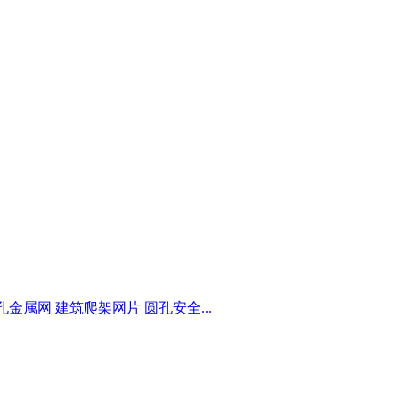
金属网 建筑爬架网片 圆孔安全...