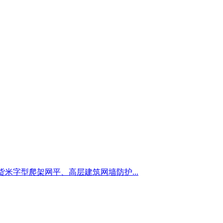
货米字型爬架网平、高层建筑网墙防护...