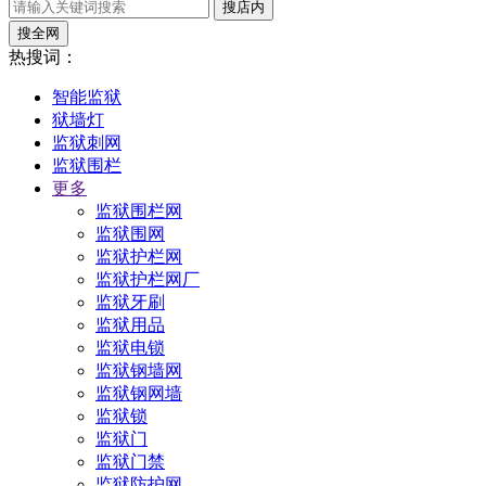
搜店内
搜全网
热搜词：
智能监狱
狱墙灯
监狱刺网
监狱围栏
更多
监狱围栏网
监狱围网
监狱护栏网
监狱护栏网厂
监狱牙刷
监狱用品
监狱电锁
监狱钢墙网
监狱钢网墙
监狱锁
监狱门
监狱门禁
监狱防护网