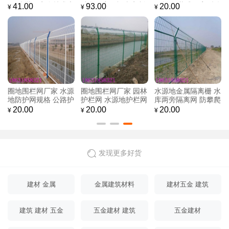
网-防抛网安全技术交
哨所隔离网福嘉定制
网栏 组装式日字型铁
41.00
93.00
20.00
¥
¥
¥
底
丝围网
圈地围栏网厂家 水源
圈地围栏网厂家 园林
水源地金属隔离栅 水
地防护网规格 公路护
护栏网 水源地护栏网
库两旁隔离网 防攀爬
栏网
水源地防护网
20.00
20.00
20.00
¥
¥
¥
发现更多好货
建材 金属
金属建筑材料
建材五金 建筑
建筑 建材 五金
五金建材 建筑
五金建材