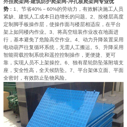
外挂爬架网-建筑防护爬架网-冲孔板爬架网
专业优
势
1
、节省
40%
－
60%
的劳动力，有效解决施工人员
：
紧缺、建筑人工成本日趋增长的问题。
2
、按楼层高度
定制脚手板操作层，使操作面与楼层相适应，在平台
架上如同楼内作业。
3
、将高空组装作业改在地面进
行，基本避免了危险高空作业。
4
、动力升降装置采用
电动葫芦往复循环系统，无需人工搬运。
5
、升降采用
智能荷载控制系统和遥控控制操作，更便捷、更可
靠，实现人员不上架操控。
6
、独有星轮防坠落附墙支
座，安全性高，全天候防坠。
7
、平台架体立面、平面
全密封，有效防止坠物风险。