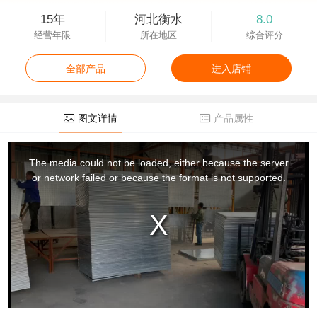
15年
河北衡水
8.0
经营年限
所在地区
综合评分
全部产品
进入店铺
图文详情
产品属性
This
is
a
The media could not be loaded, either because the server
modal
window.
or network failed or because the format is not supported.