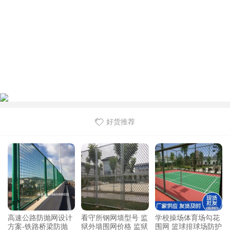
好货推荐
高速公路防抛网设计
看守所钢网墙型号 监
学校操场体育场勾花
方案-铁路桥梁防抛
狱外墙围网价格 监狱
围网 篮球排球场防护