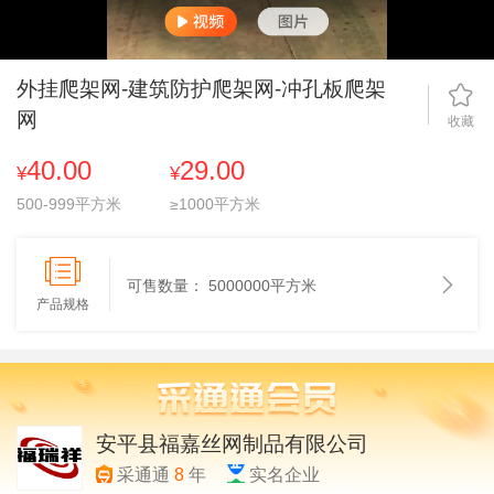
外挂爬架网-建筑防护爬架网-冲孔板爬架
网
收藏
40.00
29.00
¥
¥
500-999平方米
≥1000平方米
可售数量：
5000000平方米
产品规格
安平县福嘉丝网制品有限公司
采通通
8
年
实名企业