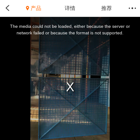
产品
详情
推荐
This
is
a
The media could not be loaded, either because the server or
modal
window.
network failed or because the format is not supported.