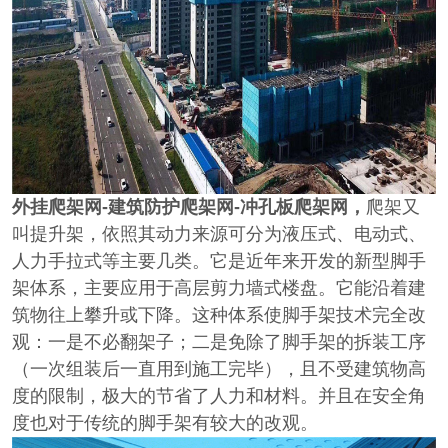
外挂爬架网-建筑防护爬架网-冲孔板爬架网，
爬架又
叫提升架，依照其动力来源可分为液压式、电动式、
人力手拉式等主要几类。它是近年来开发的新型脚手
架体系，主要应用于高层剪力墙式楼盘。它能沿着建
筑物往上攀升或下降。这种体系使脚手架技术完全改
观：一是不必翻架子；二是免除了脚手架的拆装工序
（一次组装后一直用到施工完毕），且不受建筑物高
度的限制，极大的节省了人力和材料。并且在安全角
度也对于传统的脚手架有较大的改观。