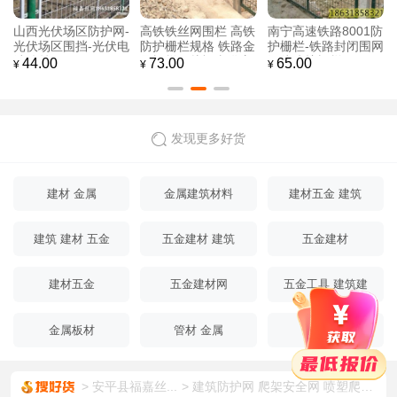
圈地围栏网厂家 水源
圈地围栏网厂家 园林
水源地金属隔离栅 水
地防护网规格 公路护
护栏网 水源地护栏网
库两旁隔离网 防攀爬
栏网
水源地防护网
20.00
20.00
20.00
¥
¥
¥
发现更多好货
建材 金属
金属建筑材料
建材五金 建筑
建筑 建材 五金
五金建材 建筑
五金建材
建材五金
五金建材网
五金工具 建筑建
材
金属板材
管材 金属
金属棒材
安平县福嘉丝...
建筑防护网 爬架安全网 喷塑爬架网