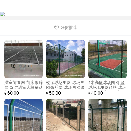
好货推荐
高速公路防抛网设计
看守所钢网墙型号 监
学校操场体育场勾花
方案-铁路桥梁防抛
狱外墙围网价格 监狱
围网 篮球排球场防护
网-防抛网安全技术交
哨所隔离网福嘉定制
网栏 组装式日字型铁
41.00
93.00
20.00
¥
¥
¥
底
丝围网