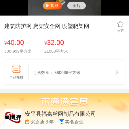
建筑防护网 爬架安全网 喷塑爬架网
收藏
40.00
32.00
¥
¥
500-999平方米
≥1000平方米
可售数量：
580066平方米
产品规格
安平县福嘉丝网制品有限公司
采通通
8
年
实名企业