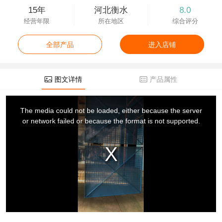
15年
河北衡水
8.0
经营年限
所在地区
综合评分
全部产品
进入店铺
图文详情
产品属性
This
is
a
The media could not be loaded, either because the server
modal
window.
or network failed or because the format is not supported.