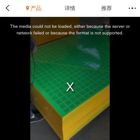
产品
详情
推荐
This
is
a
The media could not be loaded, either because the server or
modal
window.
network failed or because the format is not supported.