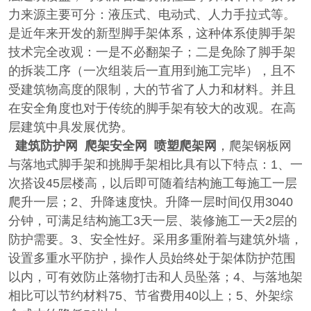
力来源主要可分：液压式、电动式、人力手拉式等。
是近年来开发的新型脚手架体系，这种体系使脚手架
技术完全改观：一是不必翻架子；二是免除了脚手架
的拆装工序（一次组装后一直用到施工完毕），且不
受建筑物高度的限制，大的节省了人力和材料。并且
在安全角度也对于传统的脚手架有较大的改观。在高
层建筑中具发展优势。
建筑防护网 爬架安全网 喷塑爬架网
，爬架钢板网
与落地式脚手架和挑脚手架相比具有以下特点：
1
、一
次搭设
45
层楼高，以后即可随着结构施工每施工一层
爬升一层；
2
、升降速度快。升降一层时间仅用
3040
分钟，可满足结构施工
3
天一层、装修施工一天
2
层的
防护需要。
3
、安全性好。采用多重附着与建筑外墙，
设置多重水平防护，操作人员始终处于架体防护范围
以内，可有效防止落物打击和人员坠落；
4
、与落地架
相比可以节约材料
75
、节省费用
40
以上；
5
、外架综