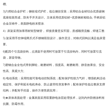
槽;
3)六档铝合金护栏；侧收缩式护栏，低位侧挂安装；采用铝合金材结合优质碳钢
底座组装而成，防夹手开关设计。主体采用优质铝材+优质钢材相组合; 手柄采铝
合金压铸件，表面静电粉末喷涂.
4）床架采用加厚用材矩型钢管， 焊接质量坚实牢固，质感顺滑流畅，焊缝工整.
5) 架采用手控伸缩两爪式不锈钢双段设计，操作灵活，对称式回钩以满足临床需
要。
6)配四个引流袋挂钩，点滴架不使用时可放置于引流挂钩内，同时可放置引流
袋，尿壶等物。
7)塑钢合金全包式带刹脚轮，耐磨材料，强度高、耐磨耐用、静音效果佳、安全
性高、美观大方;
8) 电动系统：采用性能可靠电动控制系统；配有保护性助力气杆，增强机构活动
稳定性、保护和延长电机寿命、防止疲劳性突发事件；配有保护性低位整床支撑
结构；并配有手控器，操作方便简易实用；
9)★床体表面处理：金属表面采用双重静电涂层处理技术，达到内外防锈涂料有
抗菌、防霉作用。