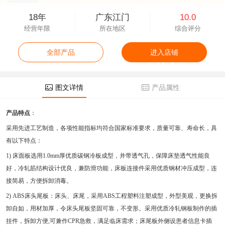
18年
广东江门
10.0
经营年限
所在地区
综合评分
全部产品
进入店铺
图文详情
产品属性
产品特点
：
采用先进工艺制造，各项性能指标均符合国家标准要求，质量可靠、寿命长，具
有以下特点：
1)
床面板选用
1.0mm厚优质碳钢冷板成型，并带透气孔，保障床垫透气性能良
好，冷轧筋结构设计优良，兼防滑功能，床板连接件采用优质钢材冲压成型，连
接简易，方便拆卸消毒。
2)
ABS床头尾板：床头、床尾，采用ABS工程塑料注塑成型，外型美观，更换拆
卸自如，用材加厚，令床头尾板坚固可靠，不变形。采用优质冷轧钢板制作的插
挂件，拆卸方便,可兼作CPR急救，满足临床需求；床尾板外侧设患者信息卡插