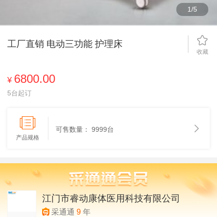
1
/
5
工厂直销 电动三功能 护理床
收藏
6800.00
¥
5台起订
可售数量：
9999台
产品规格
江门市睿动康体医用科技有限公司
采通通
9
年