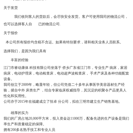
关于发货
我们收到客人的货款后，会尽快安全发货。客户可使用我司的物流公司，
也可以选择客人自
已的物流公司.
关于报价
本公司所有报价均含税不含运。如果有特别要求，请和相关业务人员联系。
选择
我们，是因为我们具有
丰富的经验
江门市睿动康体 科技有限公司坐落于 侨乡广东省江门市，专业生产 病床，家居
病床，电动护理床，电动检查床，电动超声波检查床， 手术产床及各种功能配套
设备。
我司创立于
2009年，略显年轻，但公司凭借二十多年从事医学美容器材生产经
验，揉合中外 床类生产 ，结合专家临床权威指导，其沉淀的积聚令产品更具人
性化和实用性。
公司亦于
2015年在福建成立了恒卓 分公司，拟在三明市建立生产销售基地。
雄厚的实力
我们的厂房占地
20,000平方米，投入资金达11000万，配备先进的生产设备是我们
率生产和质量稳定的保障。
拥有
200多名熟手技工和专业人员