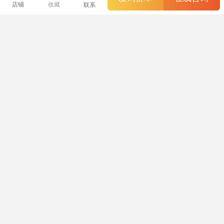
诊疗床，介入超声检
RD-CB100+K02
护理床 老人理疗床 R
32800.00
2500.00
3400.00
¥
¥
¥
店铺
收藏
联系
查床，电动检查床，
D-YH8003+R03
妇科检查床
发现更多好货
诊疗床 医院用
床 车用
床 车中床车用
专用车床
医院病床
病床 医院
铣床机用台钳
医药用品
医用耗材
车用充气床
气垫床 车用
医院 病床 床头柜
江门市睿动康...
工厂直销 电动三功能 护理床
网站也是有底线的