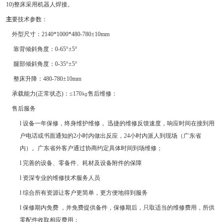
10)整床采用机器人焊接。
主
要技术参数：
外型尺寸：
2140*1000*480-780±10mm
靠背倾斜角度：
0-65°±5°
腿部倾斜角度：
0-35°±5°
整床升降：
480-780±10mm
承载能力
(正常状态)：≤170㎏
售后维修
：
售后服务
l 设备一年保修，终身维护维修， 迅捷的维修反馈速度，响应时间在接到用
户电话或书面通知的2小时内做出反应，24小时内派人到现场（广东省
内）。广东省外客户通过协商约定具体时间到场维修；
l 完善的设备、零备件、耗材及设备附件的保障
l 资深专业的维修技术服务人员
l 综合所有资源让客户更简单，更方便地得到服务
l 保修期内免费 ，并免费提供备件，保修期后，只取适当的维修费用，所供
零配件收取相应费用；