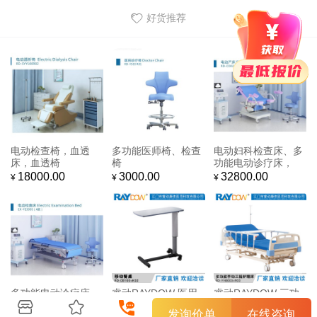
好货推荐
电动检查椅，血透
多功能医师椅、检查
电动妇科检查床、多
床，血透椅
椅
功能电动诊疗床，
18000.00
3000.00
32800.00
¥
¥
¥
多功能电动诊疗床，
睿动RAYDOW 医用
睿动RAYDOW 三功
电子纠偏诊疗床 医用
配件 ABS可移动餐桌
能手动医用病床 家用
在线咨询
发询价单