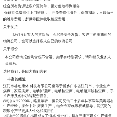
综合所有资源让客户更简单，更方便地得到服务
保修期免费提供上门维修，，并免费提供备件，保修期后，只取适当
的维修费用，所供零配件收取相应费用；
关于发货
我们收到客人的货款后，会尽快安全发货。客户可使用我司的
物流公司，也可以选择客人自
已的物流公司.
关于报价
本公司所有报价均含税不含运。如果有特别要求，请和相关业务人
员联系。
选择我们，是因为我们具有
丰富的经验
江门市睿动康体 科技有限公司坐落于侨乡广东省江门市，专业生产
病床，家居病床，电动护理床，电动检查床，电动超声波检查床， 手
术产床及各种功能配套设备。
2009年，略显年轻，但公司凭借二十多年从事医学美容器材
我司创立于
生产经验，揉合中外 床类生产 ，结合专家临床权威指导，其沉淀的
积聚令产品更具人性化和实用性。
2015年在福建成立了恒卓 分公司，拟在三明市建立生产销售
公司亦于