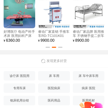
厂家品牌 手推车 医
手动单摇护理床 医用
厂家直销 带枕头 带
用全塑手推车
病床，
抽屉 两款皮色可选
豪华诊疗床医用检查
2500.00
1800.00
9200.00
¥
¥
¥
床
发现更多好货
诊疗床 医院用
床 车用
床 车中床车用
专用车床
医院病床
病床 医院
铣床机用台钳
医药用品
医用耗材