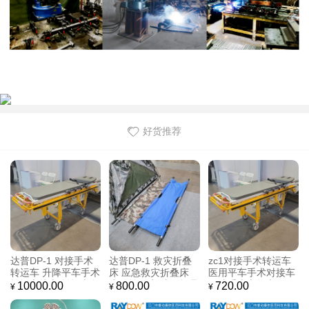
好货推荐
睿动厂家直销 手推车
新款简约医生座椅 ，
豪华电动五功能护理
抢救车 RD-TC101K3
检查椅
床
2
面议
800.00
19700.00
¥
¥
¥