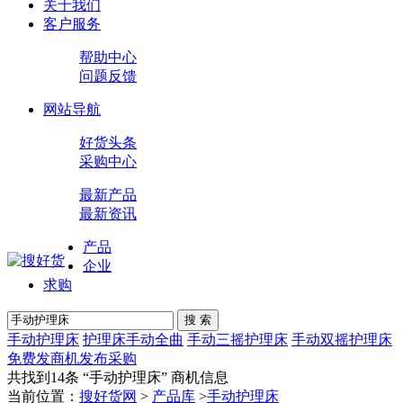
关于我们
客户服务
帮助中心
问题反馈
网站导航
好货头条
采购中心
最新产品
最新资讯
产品
企业
求购
搜 索
手动护理床
护理床手动全曲
手动三摇护理床
手动双摇护理床
免费发商机
发布采购
共找到14条 “
手动护理床
” 商机信息
当前位置：
搜好货网
>
产品库
>
手动护理床