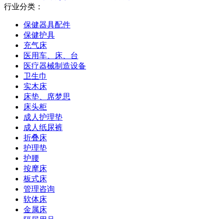
行业分类：
保健器具配件
保健护具
充气床
医用车、床、台
医疗器械制造设备
卫生巾
实木床
床垫、席梦思
床头柜
成人护理垫
成人纸尿裤
折叠床
护理垫
护腰
按摩床
板式床
管理咨询
软体床
金属床