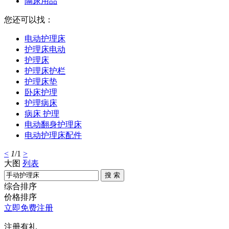
隔尿用品
您还可以找：
电动护理床
护理床电动
护理床
护理床护栏
护理床垫
卧床护理
护理病床
病床 护理
电动翻身护理床
电动护理床配件
<
1
/1
>
大图
列表
搜 索
综合排序
价格排序
立即免费注册
注册有礼