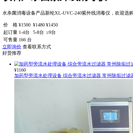
水杀菌消毒设备产品新纶XL-UVC-240紫外线消毒仪，欢迎选
价
格
¥
1500
¥
1480
¥
1450
起订量
1-4
台
5-8
台
≥9
台
可售量
166
台
立即询价
查看联系方式
好货推荐
¥
1160
加药型旁流水处理设备 综合旁流水过滤器 常州除垢过滤