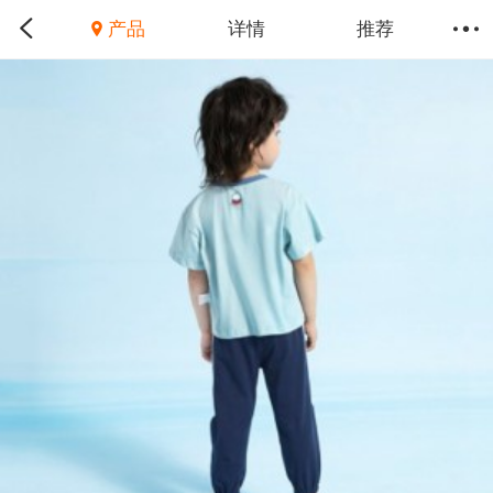
产品
详情
推荐