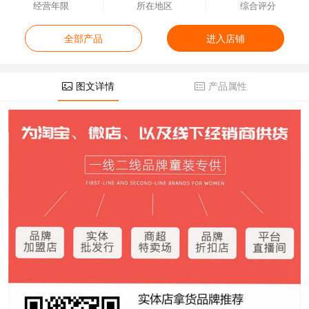
经营年限
所在地区
综合评分
全部产品
进入店铺
图文详情
产品属性