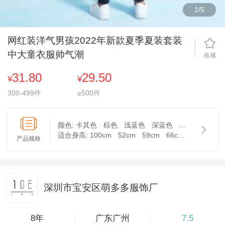
1
/
5
网红装洋气男孩2022年新款夏季夏装套装
中大童衣服帅气潮
收藏
31.80
29.50
¥
¥
300-499件
≥500件
颜色:
卡其色
棕色
浅蓝色
深蓝色
灰色
白色
适合身高:
100cm
52cm
59cm
66cm
73CM
80
产品规格
深圳市宝安区萌多多服饰厂
8年
广东广州
7.5