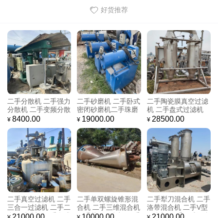
好货推荐
二手分散机 二手强力
二手砂磨机 二手卧式
二手陶瓷膜真空过滤
分散机 二手变频分散
密闭砂磨机二手珠磨
机 二手盘式过滤机
机 二手防爆分散机
机 二手研磨机 二手
二手多袋式过滤器 二
8400.00
19000.00
28500.00
¥
¥
¥
二手油漆涂料搅拌机
高速研磨机二手分散
手多功能过滤机 二手
二手剪切分散机 二手
机
过滤机价格 二手压滤
砂磨机
机
二手真空过滤机 二手
二手单双螺旋锥形混
二手犁刀混合机 二手
三合一过滤机 二手二
合机 二手三维混合机
洛带混合机 二手V型
合一过滤机 二手盘式
二手菱形混合机 二手
混合机 二手二维混合
21000.00
10000.00
21000.00
¥
¥
¥