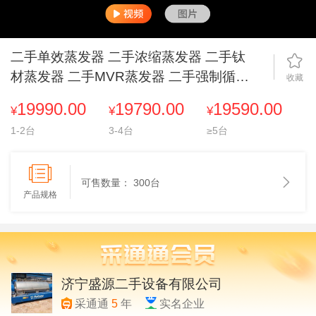
二手单效蒸发器 二手浓缩蒸发器 二手钛
材蒸发器 二手MVR蒸发器 二手强制循环
收藏
蒸发器 二手三效蒸发器 二手蒸发器
19990.00
19790.00
19590.00
¥
¥
¥
1-2台
3-4台
≥5台
可售数量：
300台
产品规格
济宁盛源二手设备有限公司
采通通
5
年
实名企业