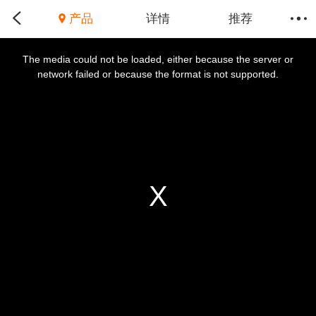
产品
详情
推荐
This
is
a
The media could not be loaded, either because the server or
modal
window.
network failed or because the format is not supported.