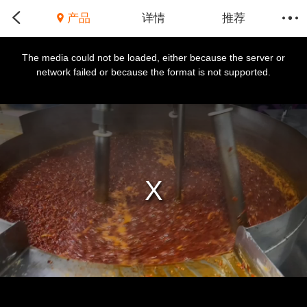
产品
详情
推荐
This
is
a
The media could not be loaded, either because the server or
modal
window.
network failed or because the format is not supported.