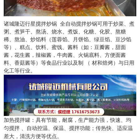
诸城隆迈行星搅拌炒锅 全自动搅拌炒锅可用于炒菜、煮
粥、煮笋干、熬汤、烧水、煮饭、化糖、化胶、熬糖
稀、熬油、炒馅料（莲蓉馅、月饼馅、绿豆馅、豆沙馅
等）、糕点、饮料、蜜饯、酱料（如：豆瓣酱，甜面
酱，花生酱，辣椒酱，牛肉酱、火锅底料、方便面酱
料、香菇酱等）等食品行业以及制 （ 材和焙烤）与日用
化工等行业。
加热搅拌罐：具有节能，耐腐，生产能力强，快速、均
匀搅拌 、自动控温、保温、搅拌功能；传热快、适应温
差大，清洗方便等优点。