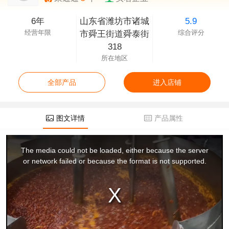
6年
山东省潍坊市诸城
5.9
经营年限
综合评分
市舜王街道舜泰街
318
所在地区
全部产品
进入店铺
图文详情
产品属性
This
is
a
The media could not be loaded, either because the server
modal
window.
or network failed or because the format is not supported.