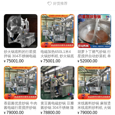
好货推荐
炒火锅底料的行星搅
电磁加热650L1米4
胡萝卜丁燃气炒锅 行
拌锅 304不锈钢电磁
火锅炒料机 炒火锅底
星搅拌自动炒菜机 单
加热650L1米4火锅
料的行星搅拌锅 304
位食堂大型炒菜锅 厂
75001.00
75001.00
52000.00
¥
¥
¥
炒料机
不锈钢
家直销
香菇酱优质炒锅 牛肉
黄豆酱电磁炒锅 豆瓣
米线酱料炒锅 麻辣烫
酱电磁行星搅拌炒锅
酱炒锅 304不锈钢 隆
米线底料炒料机 火锅
专业电磁线圈技术 安
迈行星搅拌炒锅
底料炒锅 隆迈源头厂
79000.00
78800.00
79000.00
¥
¥
¥