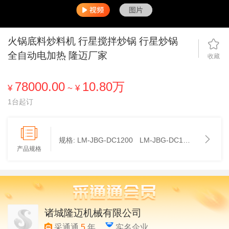
火锅底料炒料机 行星搅拌炒锅 行星炒锅
全自动电加热 隆迈厂家
收藏
78000.00
10.80万
¥
~
¥
1台起订
规格:
LM-JBG-DC1200
LM-JBG-DC1400
产品规格
诸城隆迈机械有限公司
采通通
5
年
实名企业