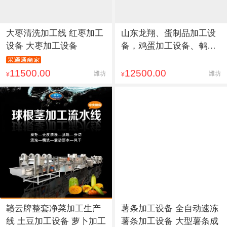
大枣清洗加工线 红枣加工
山东龙翔、蛋制品加工设
设备 大枣加工设备
备，鸡蛋加工设备、鹌鹑
蛋加
11500.00
12500.00
潍坊
潍坊
¥
¥
赣云牌整套净菜加工生产
薯条加工设备 全自动速冻
线 土豆加工设备 萝卜加工
薯条加工设备 大型薯条成