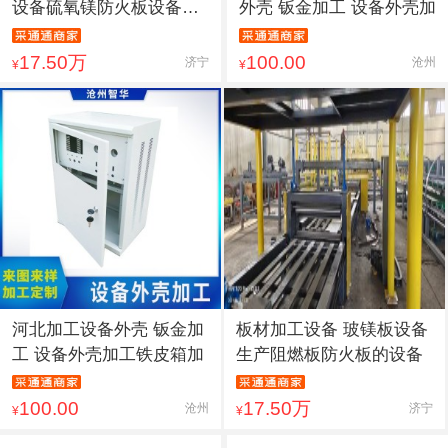
设备硫氧镁防火板设备板
外壳 钣金加工 设备外壳加
材
17.50万
100.00
济宁
沧州
¥
¥
河北加工设备外壳 钣金加
板材加工设备 玻镁板设备
工 设备外壳加工铁皮箱加
生产阻燃板防火板的设备
100.00
17.50万
沧州
济宁
¥
¥