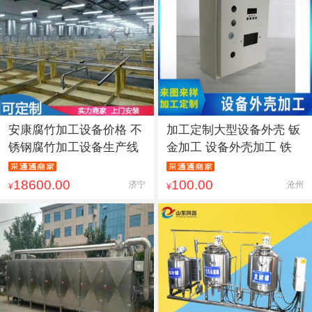
安康腐竹加工设备价格 不
加工定制大型设备外壳 钣
锈钢腐竹加工设备生产线
金加工 设备外壳加工 铁
18600.00
100.00
济宁
沧州
¥
¥