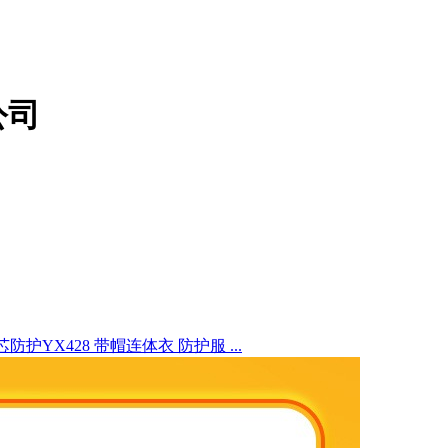
公司
芯防护YX428 带帽连体衣 防护服 ...