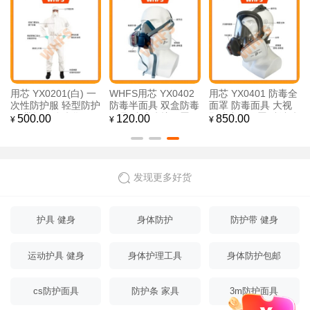
用芯 YX0201(白) 一
WHFS用芯 YX0402
用芯 YX0401 防毒全
次性防护服 轻型防护
防毒半面具 双盒防毒
面罩 防毒面具 大视
服 带帽连体防化服
面具 喷漆防护面罩
野防毒全面罩 喷漆防
500.00
120.00
850.00
¥
¥
¥
连体防护服
防护半面罩 防雾防尘
毒面罩
发现更多好货
护具 健身
身体防护
防护带 健身
运动护具 健身
身体护理工具
身体防护包邮
cs防护面具
防护条 家具
3m防护面具