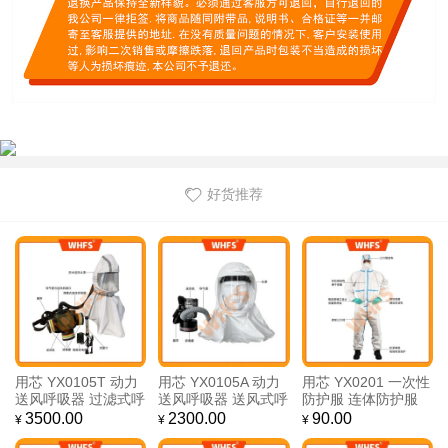
好货推荐
用芯 YX0105T 动力
用芯 YX0105A 动力
用芯 YX0201 一次性
送风呼吸器 过滤式呼
送风呼吸器 送风式呼
防护服 连体防护服
吸器 送风头罩呼吸器
吸器 便携式动力送风
防化学液体飞溅 社区
3500.00
2300.00
90.00
¥
¥
¥
送风式呼吸器
呼吸器 防毒面具
作业防护服服