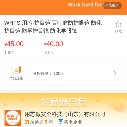
1
/
5
WHFS 用芯-护目镜 百叶窗防护眼镜 防化
护目镜 防雾护目镜 防化学眼镜
收藏
45.00
40.00
¥
¥
1-9个
≥10个
可售数量：
100个
产品规格
用芯做安全科技（山东）有限公司
采通通
8
年
实名企业