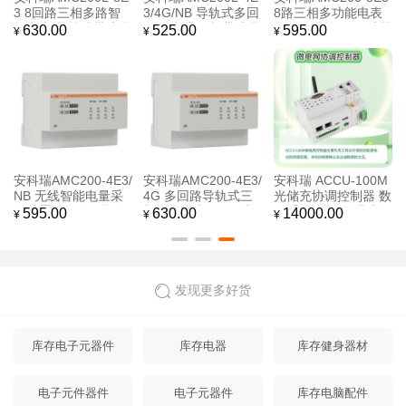
3 8回路三相多路智
3/4G/NB 导轨式多回
8路三相多功能电表
能电表 导轨式带液晶
路无线计量表 带液晶
多回路监控 配互感器
630.00
525.00
595.00
¥
¥
¥
显示 支持4G/NB无线
显示 4路三相互感器
RS485通讯 全国包邮
通讯
接入 全电参量监测
安科瑞AMC200-4E3/
安科瑞AMC200-4E3/
安科瑞 ACCU-100M
NB 无线智能电量采
4G 多回路导轨式三
光储充协调控制器 数
集装置 4回路三相全
相智能电表 4G无线
据采集 策略管理 削
595.00
630.00
14000.00
¥
¥
¥
电量测量 NB-IoT远
远传 铁塔基基站/配
峰填谷 需量控制 防
传 RS485通讯
电箱电力监控装置
逆流 本地控制
发现更多好货
库存电子元器件
库存电器
库存健身器材
电子元件器件
电子元器件
库存电脑配件