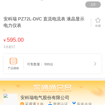
1
/
3
安科瑞 PZ72L-DI/C 直流电流表 液晶显示
电力仪表
收藏
595.00
¥
1台起订
可售数量：
999台
产品规格
安科瑞电气股份有限公司
采通通
8
年
资质认证
实名企业