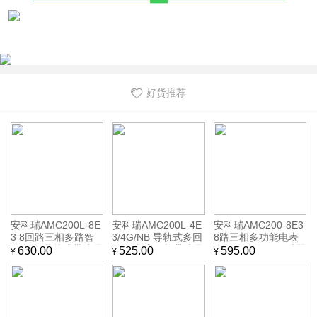
好货推荐
安科瑞AMC200L-8E
安科瑞AMC200L-4E
安科瑞AMC200-8E3
3 8回路三相多路智
3/4G/NB 导轨式多回
8路三相多功能电表
能电表 导轨式带液晶
路无线计量表 带液晶
多回路监控 配互感器
630.00
525.00
595.00
¥
¥
¥
显示 支持4G/NB无线
显示 4路三相互感器
RS485通讯 全国包邮
通讯
接入 全电参量监测