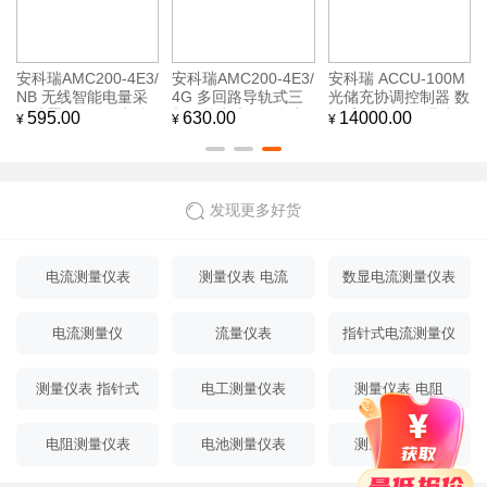
安科瑞AMC200-4E3/
安科瑞AMC200-4E3/
安科瑞 ACCU-100M
NB 无线智能电量采
4G 多回路导轨式三
光储充协调控制器 数
集装置 4回路三相全
相智能电表 4G无线
据采集 策略管理 削
595.00
630.00
14000.00
¥
¥
¥
电量测量 NB-IoT远
远传 铁塔基基站/配
峰填谷 需量控制 防
传 RS485通讯
电箱电力监控装置
逆流 本地控制
发现更多好货
电流测量仪表
测量仪表 电流
数显电流测量仪表
电流测量仪
流量仪表
指针式电流测量仪
表
测量仪表 指针式
电工测量仪表
测量仪表 电阻
电流
电阻测量仪表
电池测量仪表
测量仪表 电压