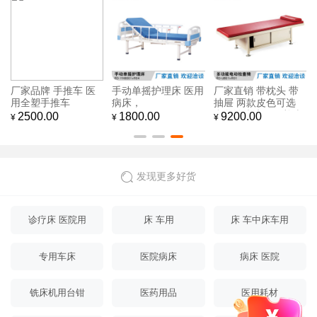
厂家品牌 手推车 医
手动单摇护理床 医用
厂家直销 带枕头 带
用全塑手推车
病床，
抽屉 两款皮色可选
豪华诊疗床医用检查
2500.00
1800.00
9200.00
¥
¥
¥
床
发现更多好货
诊疗床 医院用
床 车用
床 车中床车用
专用车床
医院病床
病床 医院
铣床机用台钳
医药用品
医用耗材