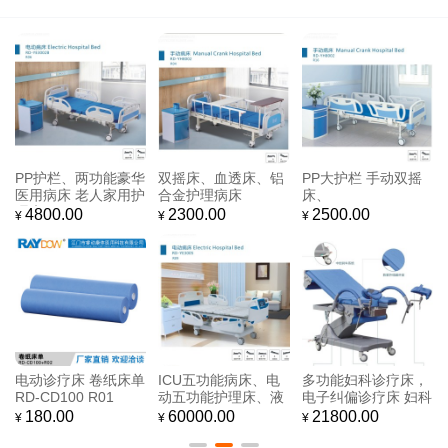
电动检查椅，血透
多功能医师椅、检查
电动妇科检查床、多
床，血透椅
椅
功能电动诊疗床，
18000.00
3000.00
32800.00
¥
¥
¥
多功能电动诊疗床，
睿动RAYDOW 医用
睿动RAYDOW 三功
电子纠偏诊疗床 医用
配件 ABS可移动餐桌
能手动医用病床 家用
诊疗床，介入超声检
RD-CB100+K02
护理床 老人理疗床 R
32800.00
2500.00
3400.00
¥
¥
¥
查床，电动检查床，
D-YH8003+R03
妇科检查床