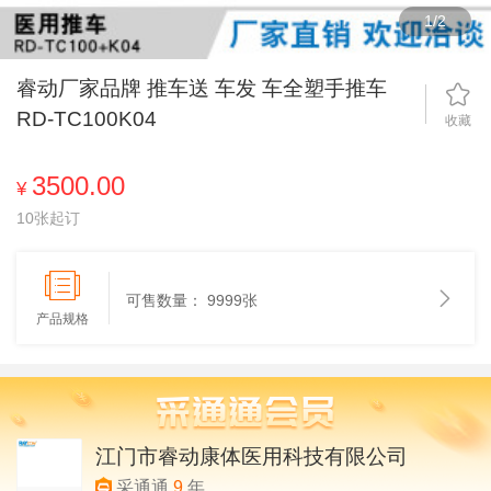
1
/
2
睿动厂家品牌 推车送 车发 车全塑手推车
RD-TC100K04
收藏
3500.00
¥
10张起订
可售数量：
9999张
产品规格
江门市睿动康体医用科技有限公司
采通通
9
年