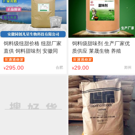
饲料级纽甜价格 纽甜厂家
饲料级甜味剂 生产厂家优
直供 饲料甜味剂 安徽同
质供应 莱晟生物 养殖
295.00
29.00
合肥
郑州
¥
¥