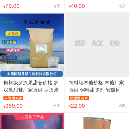
70.00
40.00
合肥
南京
¥
¥
饲料级罗汉果甜苷价格 罗
饲料级木糖价格 木糖厂家
汉果甜苷厂家直供 罗汉果
直供 饲料甜味剂 安徽同
350.00
22.00
合肥
合肥
¥
¥