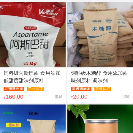
饲料级阿斯巴甜 食用添加
饲料级木糖醇 食用添加甜
低甜度甜味剂原料
味剂原料 调味剂
160.00
20.00
邯郸
邯郸
¥
¥