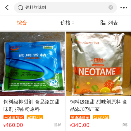
饲料甜味剂
综合
价格
列表
饲料级抑甜剂 食品添加甜
饲料级纽甜 甜味剂原料 食
味剂 抑甜粉原料
品添加剂厂家
460.00
340.00
邯郸
邯郸
¥
¥