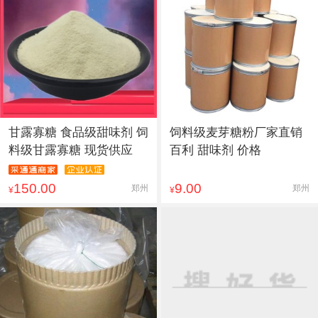
甘露寡糖 食品级甜味剂 饲
饲料级麦芽糖粉厂家直销
料级甘露寡糖 现货供应
百利 甜味剂 价格
150.00
9.00
郑州
郑州
¥
¥