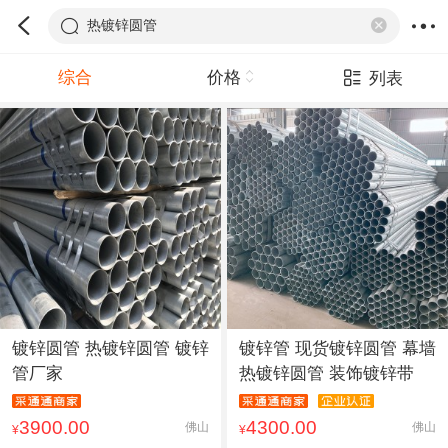
热镀锌圆管
综合
价格
列表
镀锌圆管 热镀锌圆管 镀锌
镀锌管 现货镀锌圆管 幕墙
管厂家
热镀锌圆管 装饰镀锌带
3900.00
4300.00
佛山
佛山
¥
¥