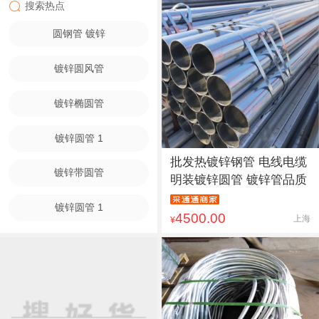
搜索热点
圆钢管 镀锌
镀锌圆风管
镀锌椭圆管
镀锌圆管 1
批发热镀锌钢管 电线电缆
镀锌带圆管
明装镀锌圆管 镀锌管品质
镀锌圆管 1
4500.00
上海
¥