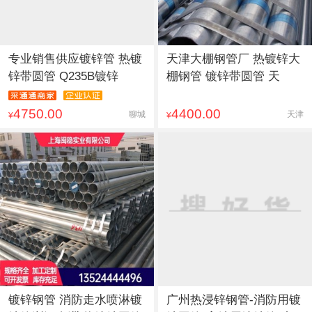
专业销售供应镀锌管 热镀
天津大棚钢管厂 热镀锌大
锌带圆管 Q235B镀锌
棚钢管 镀锌带圆管 天
4750.00
4400.00
聊城
天津
¥
¥
镀锌钢管 消防走水喷淋镀
广州热浸锌钢管-消防用镀