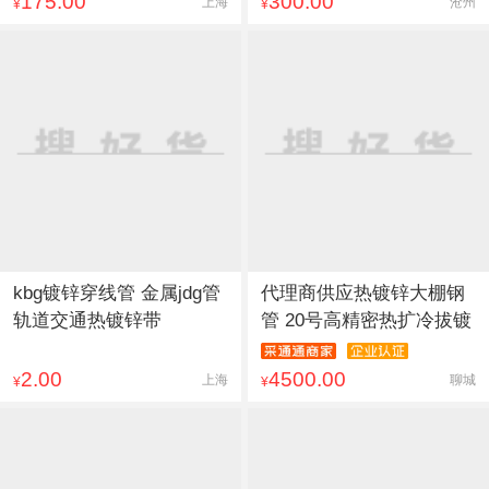
175.00
300.00
上海
沧州
¥
¥
kbg镀锌穿线管 金属jdg管
代理商供应热镀锌大棚钢
轨道交通热镀锌带
管 20号高精密热扩冷拔镀
2.00
4500.00
上海
聊城
¥
¥