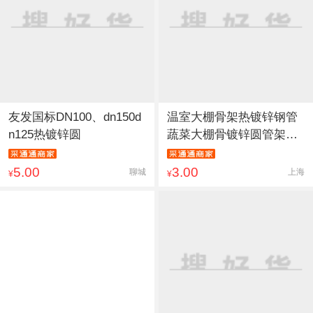
友发国标DN100、dn150d
温室大棚骨架热镀锌钢管
n125热镀锌圆
蔬菜大棚骨镀锌圆管架建
筑装
5.00
3.00
聊城
上海
¥
¥