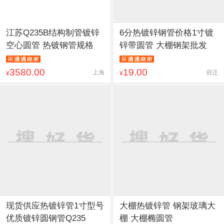
江苏Q235B结构制管镀锌
6分热镀锌钢管价格1寸镀
空心圆管 热镀钢管规格
锌带圆管 大棚钢架批发
3580.00
19.00
上海
宿迁
¥
¥
现货供应热镀锌管1寸型号
大棚热镀锌管 钢架玻璃大
优质镀锌圆钢管Q235
棚 大棚椭圆管