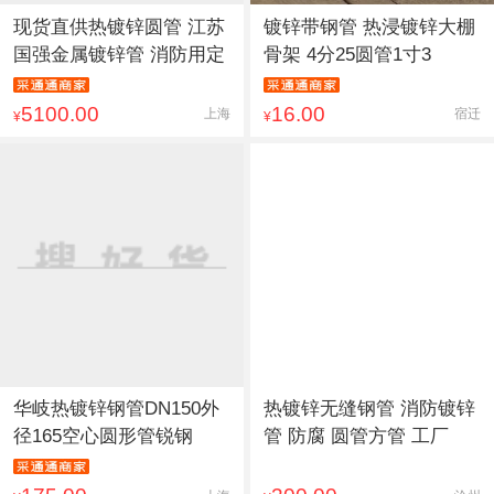
现货直供热镀锌圆管 江苏
镀锌带钢管 热浸镀锌大棚
国强金属镀锌管 消防用定
骨架 4分25圆管1寸3
5100.00
16.00
上海
宿迁
¥
¥
华岐热镀锌钢管DN150外
热镀锌无缝钢管 消防镀锌
径165空心圆形管锐钢
管 防腐 圆管方管 工厂