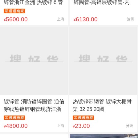
锌管浙江金洲 热镀锌圆管
锌圆管-高锌层镀锌管-内
5600.00
6130.00
上海
沧州
¥
¥
镀锌管 消防镀锌圆管 通信
热镀锌带钢管 镀锌大棚骨
穿线热镀锌钢管现货江浙
架 32 25 20圆
4800.00
23.00
上海
沧州
¥
¥