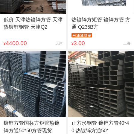
低价 天津热镀锌方管 天津
热镀锌方矩管 镀锌方管 方
热镀锌钢管 天津Q2
通 Q235B方
4400.00
3.00
天津
上海
¥
¥
镀锌方管国标方矩管热镀
正方形钢管 镀锌方管40*4
锌方通50*50方管现货
0 热镀锌方通50*