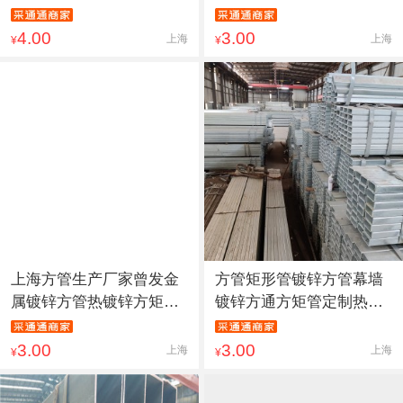
4.00
3.00
上海
上海
¥
¥
上海方管生产厂家曾发金
方管矩形管镀锌方管幕墙
属镀锌方管热镀锌方矩管
镀锌方通方矩管定制热镀
幕墙
锌方
3.00
3.00
上海
上海
¥
¥