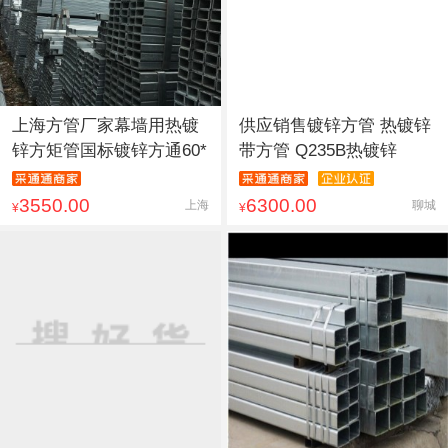
上海方管厂家幕墙用热镀
供应销售镀锌方管 热镀锌
锌方矩管国标镀锌方通60*
带方管 Q235B热镀锌
3550.00
6300.00
上海
聊城
¥
¥