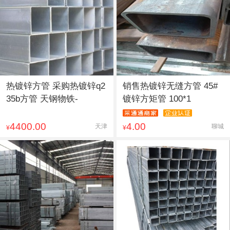
热镀锌方管 采购热镀锌q2
销售热镀锌无缝方管 45#
35b方管 天钢物铁-
镀锌方矩管 100*1
4400.00
4.00
天津
聊城
¥
¥