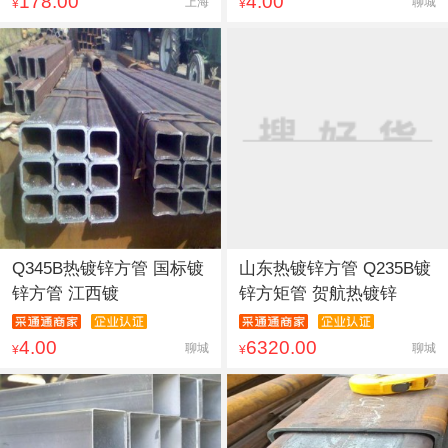
178.00
4.00
上海
聊城
¥
¥
Q345B热镀锌方管 国标镀
山东热镀锌方管 Q235B镀
锌方管 江西镀
锌方矩管 贺航热镀锌
4.00
6320.00
聊城
聊城
¥
¥