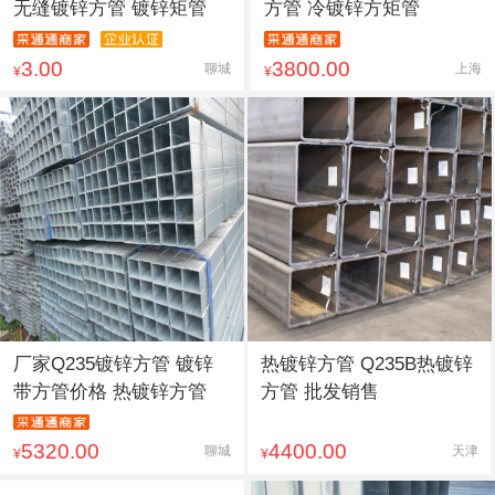
无缝镀锌方管 镀锌矩管
方管 冷镀锌方矩管
3.00
3800.00
聊城
上海
¥
¥
厂家Q235镀锌方管 镀锌
热镀锌方管 Q235B热镀锌
带方管价格 热镀锌方管
方管 批发销售
5320.00
4400.00
聊城
天津
¥
¥