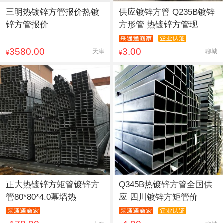
三明热镀锌方管报价热镀
供应镀锌方管 Q235B镀锌
锌方管报价
方形管 热镀锌方管现
3580.00
3.00
天津
聊城
¥
¥
正大热镀锌方矩管镀锌方
Q345B热镀锌方管全国供
管80*80*4.0幕墙热
应 四川镀锌方矩管价